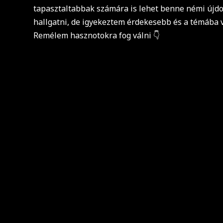
tapasztaltabbak számára is lehet benne némi újd
hallgatni, de igyekeztem érdekesebb és a témába v
Remélem hasznotokra fog válni 👇